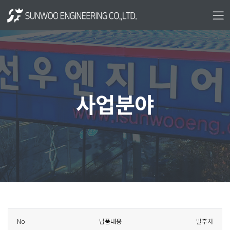
사업분야
No
납품내용
발주처